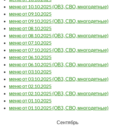
меню от 10.10.2025 (ОВЗ, СВО, многодетные)
меню от 09.10.2025
меню от 09.10.2025 (ОВЗ, СВО, многодетные)
меню от 08.10.2025
меню от 08.10.2025 (ОВЗ, СВО, многодетные)
меню от 07.10.2025
меню от 07.10.2025 (ОВЗ, СВО, многодетные)
меню от 06.10.2025
меню от 06.10.2025 (ОВЗ, СВО, многодетные)
меню от 03.10.2025
меню от 03.10.2025 (ОВЗ, СВО, многодетные)
меню от 02.10.2025
меню от 02.10.2025 (ОВЗ, СВО, многодетные)
меню от 01.10.2025
меню от 01.10.2025 (ОВЗ, СВО, многодетные)
Сентябрь