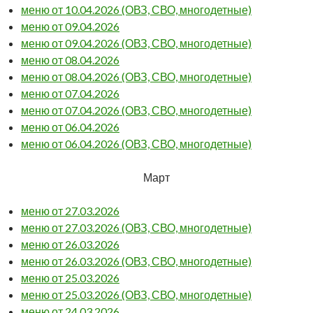
меню от 10.04.2026 (ОВЗ, СВО, многодетные)
меню от 09.04.2026
меню от 09.04.2026 (ОВЗ, СВО, многодетные)
меню от 08.04.2026
меню от 08.04.2026 (ОВЗ, СВО, многодетные)
меню от 07.04.2026
меню от 07.04.2026 (ОВЗ, СВО, многодетные)
меню от 06.04.2026
меню от 06.04.2026 (ОВЗ, СВО, многодетные)
Март
меню от 27.03.2026
меню от 27.03.2026 (ОВЗ, СВО, многодетные)
меню от 26.03.2026
меню от 26.03.2026 (ОВЗ, СВО, многодетные)
меню от 25.03.2026
меню от 25.03.2026 (ОВЗ, СВО, многодетные)
меню от 24.03.2026