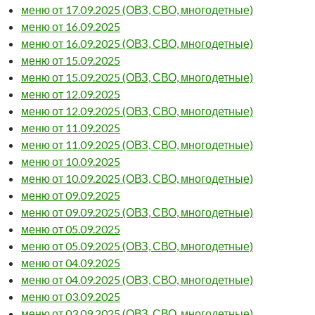
меню от 17.09.2025 (ОВЗ, СВО, многодетные)
меню от 16.09.2025
меню от 16.09.2025 (ОВЗ, СВО, многодетные)
меню от 15.09.2025
меню от 15.09.2025 (ОВЗ, СВО, многодетные)
меню от 12.09.2025
меню от 12.09.2025 (ОВЗ, СВО, многодетные)
меню от 11.09.2025
меню от 11.09.2025 (ОВЗ, СВО, многодетные)
меню от 10.09.2025
меню от 10.09.2025 (ОВЗ, СВО, многодетные)
меню от 09.09.2025
меню от 09.09.2025 (ОВЗ, СВО, многодетные)
меню от 05.09.2025
меню от 05.09.2025 (ОВЗ, СВО, многодетные)
меню от 04.09.2025
меню от 04.09.2025 (ОВЗ, СВО, многодетные)
меню от 03.09.2025
меню от 03.09.2025 (ОВЗ, СВО, многодетные)