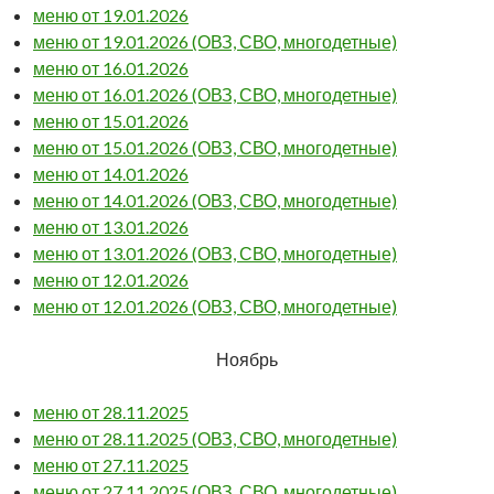
меню от 19.01.2026
меню от 19.01.2026 (ОВЗ, СВО, многодетные)
меню от 16.01.2026
меню от 16.01.2026 (ОВЗ, СВО, многодетные)
меню от 15.01.2026
меню от 15.01.2026 (ОВЗ, СВО, многодетные)
меню от 14.01.2026
меню от 14.01.2026 (ОВЗ, СВО, многодетные)
меню от 13.01.2026
меню от 13.01.2026 (ОВЗ, СВО, многодетные)
меню от 12.01.2026
меню от 12.01.2026 (ОВЗ, СВО, многодетные)
Ноябрь
меню от 28.11.2025
меню от 28.11.2025 (ОВЗ, СВО, многодетные)
меню от 27.11.2025
меню от 27.11.2025 (ОВЗ, СВО, многодетные)