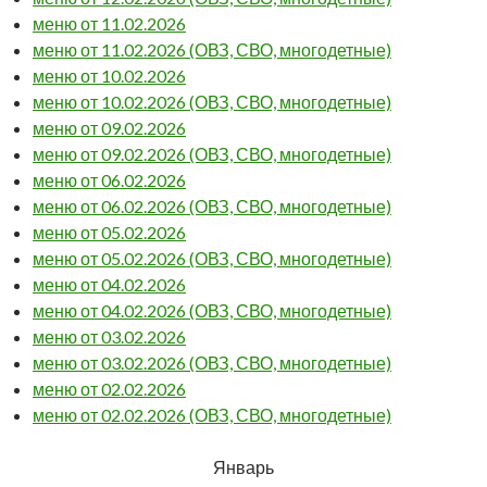
меню от 11.02.2026
меню от 11.02.2026 (ОВЗ, СВО, многодетные)
меню от 10.02.2026
меню от 10.02.2026 (ОВЗ, СВО, многодетные)
меню от 09.02.2026
меню от 09.02.2026 (ОВЗ, СВО, многодетные)
меню от 06.02.2026
меню от 06.02.2026 (ОВЗ, СВО, многодетные)
меню от 05.02.2026
меню от 05.02.2026 (ОВЗ, СВО, многодетные)
меню от 04.02.2026
меню от 04.02.2026 (ОВЗ, СВО, многодетные)
меню от 03.02.2026
меню от 03.02.2026 (ОВЗ, СВО, многодетные)
меню от 02.02.2026
меню от 02.02.2026 (ОВЗ, СВО, многодетные)
Январь