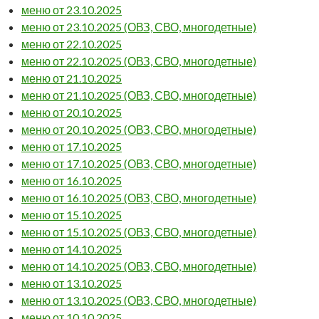
меню от 23.10.2025
меню от 23.10.2025 (ОВЗ, СВО, многодетные)
меню от 22.10.2025
меню от 22.10.2025 (ОВЗ, СВО, многодетные)
меню от 21.10.2025
меню от 21.10.2025 (ОВЗ, СВО, многодетные)
меню от 20.10.2025
меню от 20.10.2025 (ОВЗ, СВО, многодетные)
меню от 17.10.2025
меню от 17.10.2025 (ОВЗ, СВО, многодетные)
меню от 16.10.2025
меню от 16.10.2025 (ОВЗ, СВО, многодетные)
меню от 15.10.2025
меню от 15.10.2025 (ОВЗ, СВО, многодетные)
меню от 14.10.2025
меню от 14.10.2025 (ОВЗ, СВО, многодетные)
меню от 13.10.2025
меню от 13.10.2025 (ОВЗ, СВО, многодетные)
меню от 10.10.2025