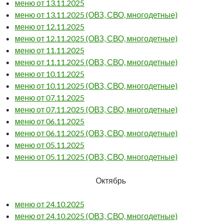
меню от 13.11.2025
меню от 13.11.2025 (ОВЗ, СВО, многодетные)
меню от 12.11.2025
меню от 12.11.2025 (ОВЗ, СВО, многодетные)
меню от 11.11.2025
меню от 11.11.2025 (ОВЗ, СВО, многодетные)
меню от 10.11.2025
меню от 10.11.2025 (ОВЗ, СВО, многодетные)
меню от 07.11.2025
меню от 07.11.2025 (ОВЗ, СВО, многодетные)
меню от 06.11.2025
меню от 06.11.2025 (ОВЗ, СВО, многодетные)
меню от 05.11.2025
меню от 05.11.2025 (ОВЗ, СВО, многодетные)
Октябрь
меню от 24.10.2025
меню от 24.10.2025 (ОВЗ, СВО, многодетные)