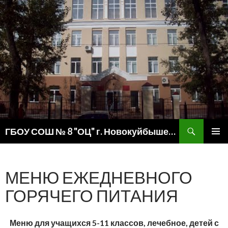
Поиск
ГБОУ СОШ № 8 "ОЦ" г. Новокуйбышевска
ПЕРЕЙТИ
ОСНОВ
К
МЕНЮ
СОДЕРЖИМОМУ
МЕНЮ ЕЖЕДНЕВНОГО
ГОРЯЧЕГО ПИТАНИЯ
Меню для учащихся 5-11 классов, лечебное, детей с