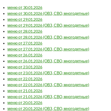
меню от 30.01.2026
меню от 30.01.2026 (ОВЗ, СВО, многодетные)
меню от 29.01.2026
меню от 29.01.2026 (ОВЗ, СВО, многодетные)
меню от 28.01.2026
меню от 28.01.2026 (ОВЗ, СВО, многодетные)
меню от 27.01.2026
меню от 27.01.2026 (ОВЗ, СВО, многодетные)
меню от 26.01.2026
меню от 26.01.2026 (ОВЗ, СВО, многодетные)
меню от 23.01.2026
меню от 23.01.2026 (ОВЗ, СВО, многодетные)
меню от 22.01.2026
меню от 22.01.2026 (ОВЗ, СВО, многодетные)
меню от 21.01.2026
меню от 21.01.2026 (ОВЗ, СВО, многодетные)
меню от 20.01.2026
меню от 20.01.2026 (ОВЗ, СВО, многодетные)