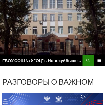
Поиск
ГБОУ СОШ № 8 "ОЦ" г. Новокуйбышевска
ПЕРЕЙТИ
ОСНОВ
К
МЕНЮ
СОДЕРЖИМОМУ
РАЗГОВОРЫ О ВАЖНОМ