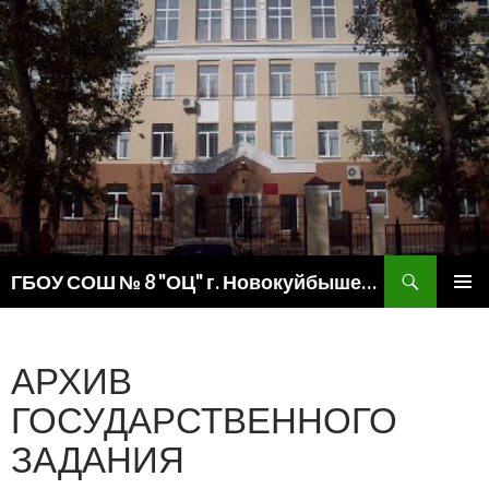
Поиск
ГБОУ СОШ № 8 "ОЦ" г. Новокуйбышевска
ПЕРЕЙТИ
ОСНОВ
К
МЕНЮ
СОДЕРЖИМОМУ
АРХИВ
ГОСУДАРСТВЕННОГО
ЗАДАНИЯ